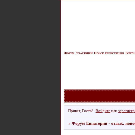
Форум
Участники
Поиск
Регистрация
Войти
Привет, Гость!
Войдите
или
зарегист
»
Форум Евпатории - отдых, ново