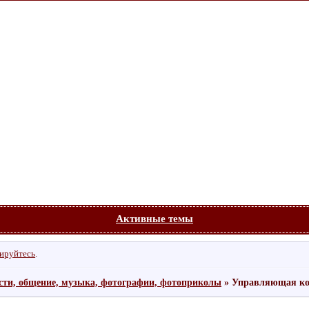
Активные темы
рируйтесь
.
сти, общение, музыка, фотографии, фотоприколы
»
Управляющая к