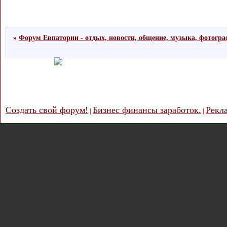
»
Форум Евпатории - отдых, новости, общение, музыка, фотогр
Создать свой форум!
Бизнес финансы заработок.
Рекл
|
|