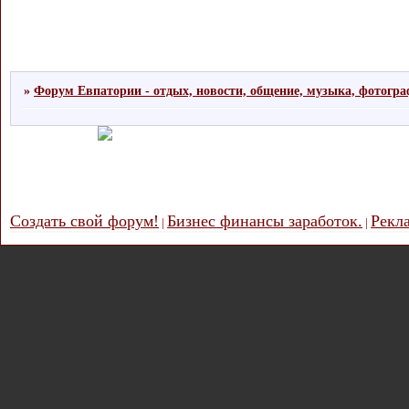
»
Форум Евпатории - отдых, новости, общение, музыка, фотогр
Создать свой форум!
Бизнес финансы заработок.
Рекл
|
|