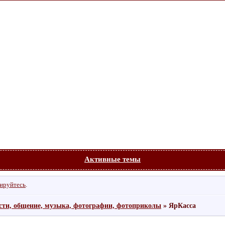
Активные темы
рируйтесь
.
сти, общение, музыка, фотографии, фотоприколы
»
ЯрКасса