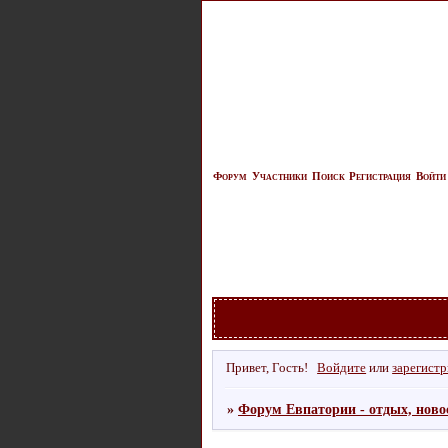
Форум
Участники
Поиск
Регистрация
Войти
Привет, Гость!
Войдите
или
зарегист
»
Форум Евпатории - отдых, ново