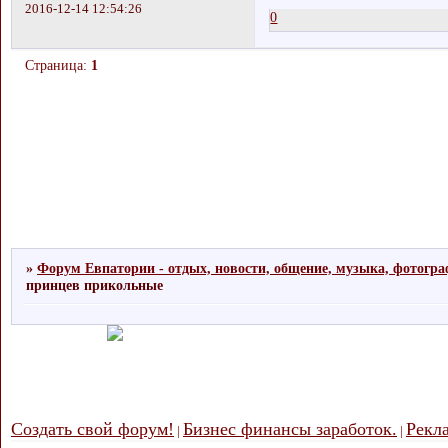
2016-12-14 12:54:26
0
Страница:
1
»
Форум Евпатории - отдых, новости, общение, музыка, фотогр
принцев прикольные
Создать свой форум!
Бизнес финансы заработок.
Рекл
|
|